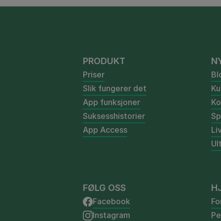
PRODUKT
N
Priser
Bl
Slik fungerer det
Ku
App funksjoner
Ko
Suksesshistorier
Sp
App Access
Li
Ul
FØLG OSS
H
Facebook
Fo
Instagram
Pe