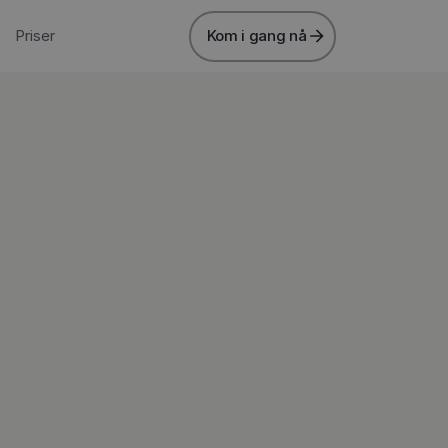
Priser
Kom i gang nå