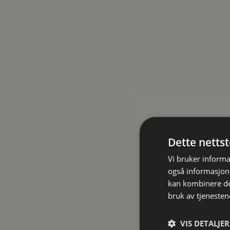
komfortso
mat i dag
Spesia
En c
ette
Oppt
Sette
Dette netts
utfo
Vi bruker informa
også informasjon
Solid
kan kombinere de
bruk av tjenesten
Hva ka
VIS DETALJER
Utda