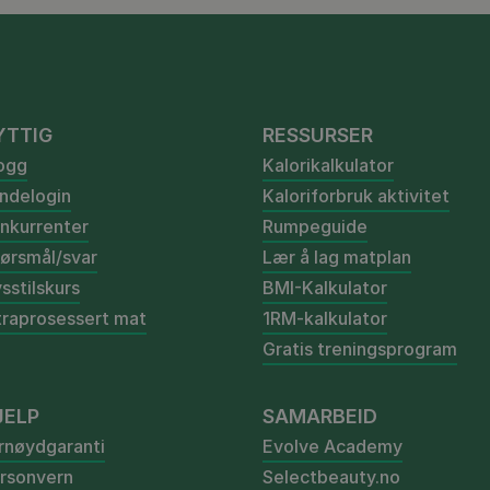
YTTIG
RESSURSER
ogg
Kalorikalkulator
ndelogin
Kaloriforbruk aktivitet
nkurrenter
Rumpeguide
ørsmål/svar
Lær å lag matplan
vsstilskurs
BMI-Kalkulator
traprosessert mat
1RM-kalkulator
Gratis treningsprogram
JELP
SAMARBEID
rnøydgaranti
Evolve Academy
rsonvern
Selectbeauty.no