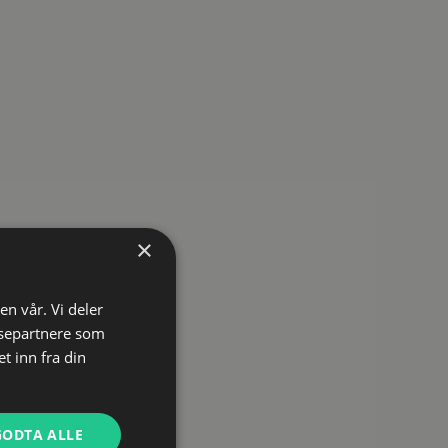
ng og
ening
ndring.
×
en vår. Vi deler
ysepartnere som
 inn fra din
GODTA ALLE