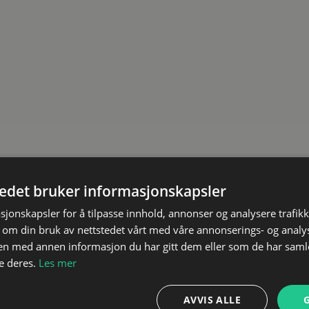
nen. Dette har gjort at jeg har bedre forhold til både treni
"
liteter som coach
oach som har lang erfaring med skadeforebygging og opptr
r skade og sykdom.
att av å fremme mestringsfølelse som metode for å skape e
r seg grundig inn i din unike livssituasjon og hva som er
tedet bruker informasjonskapsler
rdringene.
sjonskapsler for å tilpasse innhold, annonser og analysere trafikk
 om din bruk av nettstedet vårt med våre annonserings- og anal
 kompetanse innenfor vektløfting, styrkeløft og crossfit.
n med annen informasjon du har gitt dem eller som de har samlet
e deres.
Les mer
n du forvente?
AVVIS ALLE
nnet personlig trener og kotholdsveileder (AFPT)