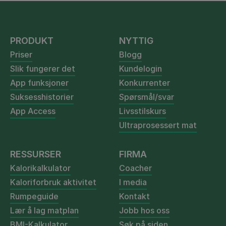
PRODUKT
NYTTIG
Priser
Blogg
Slik fungerer det
Kundelogin
App funksjoner
Konkurrenter
Suksesshistorier
Spørsmål/svar
App Access
Livsstilskurs
Ultraprosessert mat
RESSURSER
FIRMA
Kalorikalkulator
Coacher
Kaloriforbruk aktivitet
I media
Rumpeguide
Kontakt
Lær å lag matplan
Jobb hos oss
BMI-Kalkulator
Søk på siden