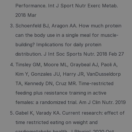
Performance. Int J Sport Nutr Exerc Metab.
2018 Mar
Schoenfeld BJ, Aragon AA. How much protein
can the body use in a single meal for muscle-
building? Implications for daily protein
distribution. J Int Soc Sports Nutr. 2018 Feb 27
Tinsley GM, Moore ML, Graybeal AJ, Paoli A,
Kim Y, Gonzales JU, Harry JR, VanDusseldorp
TA, Kennedy DN, Cruz MR. Time-restricted
feeding plus resistance training in active
females: a randomized trial. Am J Clin Nutr. 2019
Gabel K, Varady KA. Current research: effect of
time restricted eating on weight and
cardiometabolic health. J Physiol. 2020 Oct