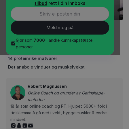
tilbud
rett i din innboks
INNHOLD
•
3
min
Gjør som
7000+
andre kunnskapstørste
Hvor mye protein ved kalorioverskudd?
personer.
Hvor mye protein ved kaloriunderskudd?
14 proteinrike matvarer
Det anabole vinduet og muskelvekst
Robert Magnussen
Online Coach og grunder av Getinshape-
metoden
18 år som online coach og PT. Hjulpet 5000+ folk i
tidsklemma å gå ned i vekt, bygge muskler & endre
mindset.