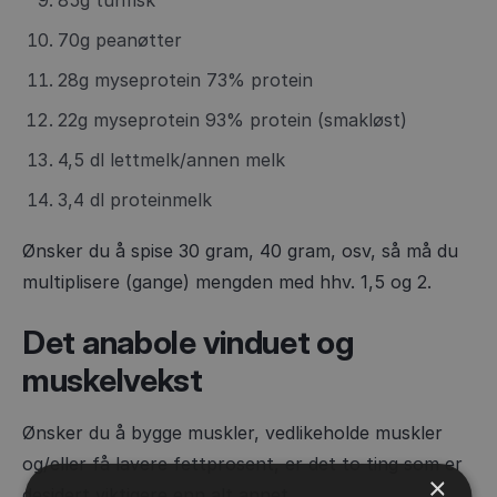
70g peanøtter
28g myseprotein 73% protein
22g myseprotein 93% protein (smakløst)
4,5 dl lettmelk/annen melk
3,4 dl proteinmelk
Ønsker du å spise 30 gram, 40 gram, osv, så må du
multiplisere (gange) mengden med hhv. 1,5 og 2.
Det anabole vinduet og
muskelvekst
Ønsker du å bygge muskler, vedlikeholde muskler
og/eller få lavere fettprosent, er det to ting som er
×
desidert viktigere enn alt annet.