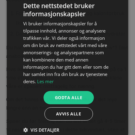
Dette nettstedet bruker
informasjonskapsler
Forholdet mellom kaloriinntak og kaloriforbruk
(kaloriunderskudd)
Vi bruker informasjonskapsler for å
tilpasse innhold, annonser og analysere
Daglig inntak av protein, fett og karbohydrater
trafikken vår. Vi deler også informasjon
om din bruk av nettstedet vårt med våre
Du har kanskje hørt om det "anabolic window"? (det
annonserings- og analysepartnere som
anabole vinduet)
kan kombinere den med annen
informasjon du har gitt dem eller som de
Hvis ikke så er det et myteomspunnet vindu på ca 1
har samlet inn fra din bruk av tjenestene
time etter trening hvor det heter seg at musklene
deres.
Les mer
våre er spesielt mottagelig for næring.
GODTA ALLE
Om det finnes et slikt anabolt vindu, er det mye
lengre enn en time.
AVVIS ALLE
Spiser du før trening kan du fint la det gå 4-5 timer
til neste måltid og trene i dette tidsvinduet, uten at
VIS DETALJER