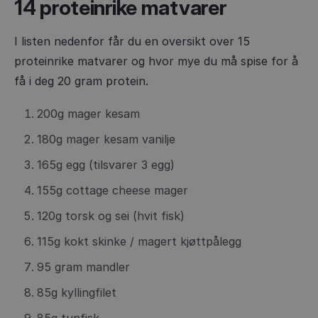
14 proteinrike matvarer
I listen nedenfor får du en oversikt over 15
proteinrike matvarer og hvor mye du må spise for å
få i deg 20 gram protein.
200g mager kesam
180g mager kesam vanilje
165g egg (tilsvarer 3 egg)
155g cottage cheese mager
120g torsk og sei (hvit fisk)
115g kokt skinke / magert kjøttpålegg
95 gram mandler
85g kyllingfilet
85g tunfisk