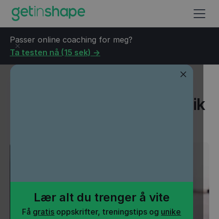
Passer online coaching for meg?
Ta testen nå (15 sek) ->
Blogg
→
Styrketrening
→
Protein og muskelvekst: slik
dekker du behovet
Protein og muskelvekst: slik
dekker du behovet
Lær alt du trenger å vite
Få
gratis
oppskrifter, treningstips og
unike