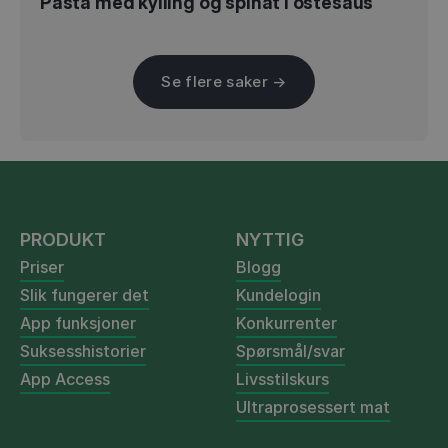
Pasta med kylling og spinat i ostesaus
Se flere saker →
PRODUKT
NYTTIG
Priser
Blogg
Slik fungerer det
Kundelogin
App funksjoner
Konkurrenter
Suksesshistorier
Spørsmål/svar
App Access
Livsstilskurs
Ultraprosessert mat