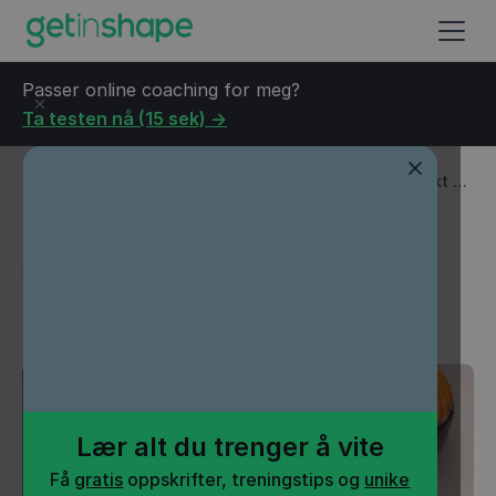
Passer online coaching for meg?
Ta testen nå (15 sek) ->
Blogg
→
Helse
→
Slik regner du ut vektforskjellen i stekt og
kokt mat
Slik regner du ut
vektforskjellen i stekt og
kokt mat
Lær alt du trenger å vite
Få
gratis
oppskrifter, treningstips og
unike