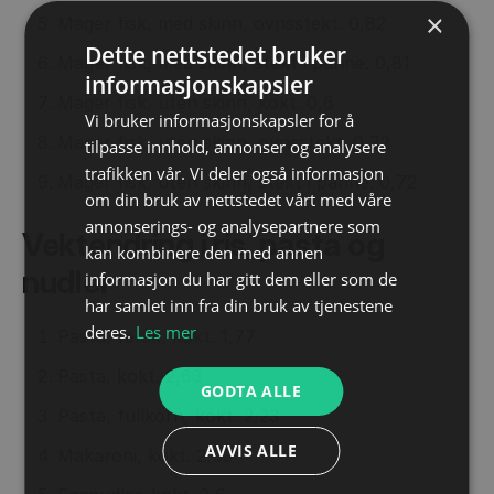
×
Mager fisk, med skinn, ovnsstekt. 0,82
Dette nettstedet bruker
Mager fisk, med skinn, stekt i panne. 0,81
informasjonskapsler
Mager fisk, uten skinn, kokt. 0,6
Vi bruker informasjonskapsler for å
Mager fisk, uten skinn, ovnsstekt. 0,72
tilpasse innhold, annonser og analysere
trafikken vår. Vi deler også informasjon
Mager fisk, uten skinn, stekt i panne. 0,72
om din bruk av nettstedet vårt med våre
annonserings- og analysepartnere som
Vektendring i ris, pasta og
kan kombinere den med annen
nudler
informasjon du har gitt dem eller som de
har samlet inn fra din bruk av tjenestene
deres.
Les mer
Pasta, fersk, kokt. 1,77
Pasta, kokt. 2,63
GODTA ALLE
Pasta, fullkorn, kokt. 2,23
AVVIS ALLE
Makaroni, kokt. 2,63