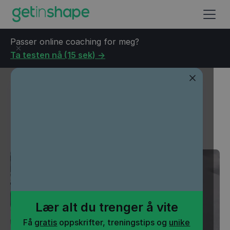
Passer online coaching for meg?
Ta testen nå (15 sek) ->
Blogg
→
Styrketrening
→
Gratis: Verdens beste
nybegynnerprogram
Gratis: Verdens beste
nybegynnerprogram
Lær alt du trenger å vite
Få
gratis
oppskrifter, treningstips og
unike