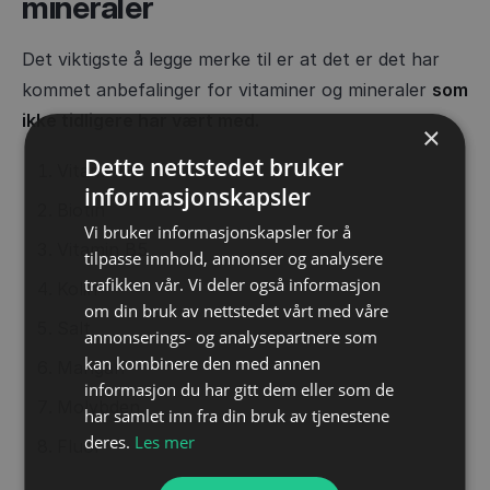
mineraler
Det viktigste å legge merke til er at det er det har
kommet anbefalinger for vitaminer og mineraler
som
ikke tidligere har vært med.
×
Dette nettstedet bruker
Vitamin K
informasjonskapsler
Biotin
Vi bruker informasjonskapsler for å
Vitamin B5
tilpasse innhold, annonser og analysere
trafikken vår. Vi deler også informasjon
Kolin
om din bruk av nettstedet vårt med våre
Salt
annonserings- og analysepartnere som
kan kombinere den med annen
Mangan
informasjon du har gitt dem eller som de
Molybden
har samlet inn fra din bruk av tjenestene
deres.
Les mer
Fluor