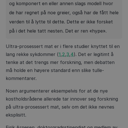
og komponert en eller annen slags modell hvor
de har regnet på noe greier, også har de fått hele
verden til å lytte til dette. Dette er ikke forsket
på i det hele tatt nesten. Det er ren «hype».
Ultra-prosessert mat er i flere studier knyttet til en
lang rekke sykdommer (
1
,
2
,
3
,
4
). Det er legitimt å
tenke at det trengs mer forskning, men debatten
må holde en høyere standard enn slike tulle-
kommentarer.
Noen argumenterer eksempelvis for at de nye
kostholdsrådene allerede tar innover seg forskning
på ultra-prosessert mat, selv om det ikke nevnes
eksplisitt.
Eirik Arnesen, doktorgradsstipendiat og medlem av