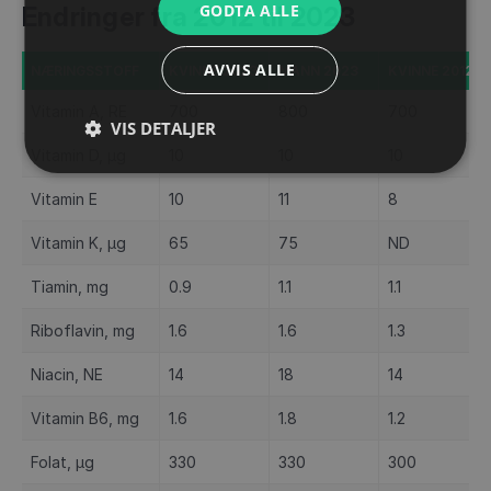
GODTA ALLE
Endringer fra 2012 til 2023
AVVIS ALLE
NÆRINGSSTOFF
KVINNE 2023
MANN 2023
KVINNE 2012
Vitamin A, RE
700
800
700
VIS DETALJER
Vitamin D, µg
10
10
10
Vitamin E
10
11
8
Vitamin K, µg
65
75
ND
Tiamin, mg
0.9
1.1
1.1
Riboflavin, mg
1.6
1.6
1.3
Niacin, NE
14
18
14
Vitamin B6, mg
1.6
1.8
1.2
Folat, µg
330
330
300