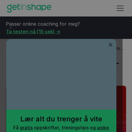
Passer online coaching for meg?
Ta testen nå (15 sek) ->
Blogg
→
Helse
→
Nye kostholdsråd lansert – Fortjener de
kritikk?
Nye kostholdsråd lansert –
Fortjener de kritikk?
Lær alt du trenger å vite
Få
gratis
oppskrifter, treningstips og
unike