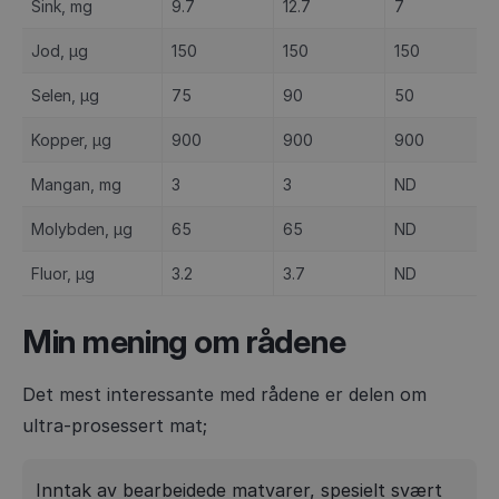
Sink, mg
9.7
12.7
7
Jod, µg
150
150
150
Selen, µg
75
90
50
Kopper, µg
900
900
900
Mangan, mg
3
3
ND
Molybden, µg
65
65
ND
Fluor, µg
3.2
3.7
ND
Min mening om rådene
Det mest interessante med rådene er delen om
ultra-prosessert mat;
Inntak av bearbeidede matvarer, spesielt svært