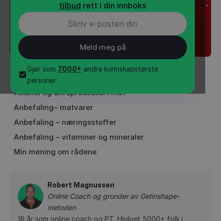
tilbud
rett i din innboks
Gjør som
7000+
andre kunnskapstørste
INNHOLD
•
5
min
personer.
Alkohol og ultraprosessert mat
Anbefaling– matvarer
Anbefaling – næringsstoffer
Anbefaling – vitaminer og mineraler
Min mening om rådene
Robert Magnussen
Online Coach og grunder av Getinshape-
metoden
18 år som online coach og PT. Hjulpet 5000+ folk i