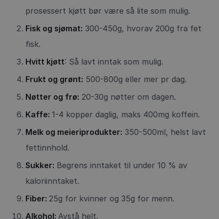
prosessert kjøtt bør være så lite som mulig.
Fisk og sjømat:
300-450g, hvorav 200g fra fet
fisk.
Hvitt kjøtt
: Så lavt inntak som mulig.
Frukt og grønt:
500-800g eller mer pr dag.
Nøtter og frø:
20-30g nøtter om dagen.
Kaffe:
1-4 kopper daglig, maks 400mg koffein.
Melk og meieriprodukter:
350-500ml, helst lavt
fettinnhold.
Sukker:
Begrens inntaket til under 10 % av
kaloriinntaket.
Fiber:
25g for kvinner og 35g for menn.
Alkohol:
Avstå helt.