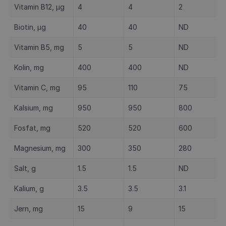
Vitamin B12, µg
4
4
2
Biotin, µg
40
40
ND
Vitamin B5, mg
5
5
ND
Kolin, mg
400
400
ND
Vitamin C, mg
95
110
75
Kalsium, mg
950
950
800
Fosfat, mg
520
520
600
Magnesium, mg
300
350
280
Salt, g
1.5
1.5
ND
Kalium, g
3.5
3.5
3.1
Jern, mg
15
9
15