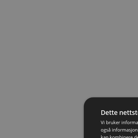
Dette netts
Vi bruker informa
også informasjon
kan kombinere de