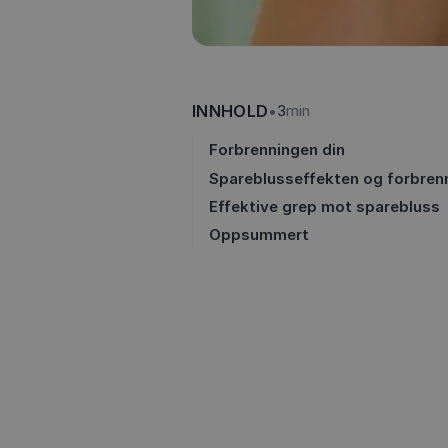
INNHOLD
•
3
min
Forbrenningen din
Spareblusseffekten og forbren
Effektive grep mot sparebluss
Oppsummert