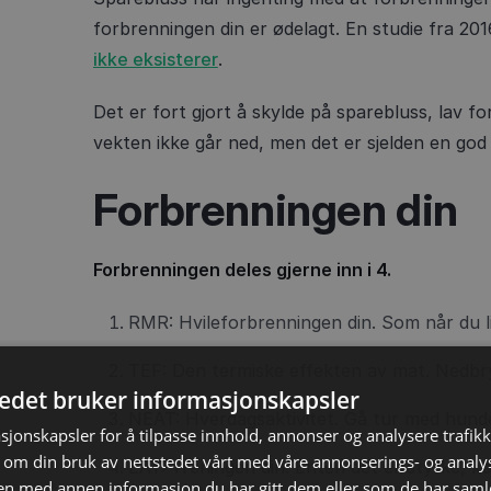
forbrenningen din er ødelagt. En studie fra 201
ikke eksisterer
.
Det er fort gjort å skylde på sparebluss, lav f
vekten ikke går ned, men det er sjelden en god 
Forbrenningen din
Forbrenningen deles gjerne inn i 4.
RMR: Hvileforbrenningen din. Som når du li
TEF: Den termiske effekten av mat. Nedbr
tedet bruker informasjonskapsler
NEAT: Hverdagsaktivitet. Gå tur med hunde
sjonskapsler for å tilpasse innhold, annonser og analysere trafikk
 om din bruk av nettstedet vårt med våre annonserings- og anal
EAT: Treningen din. Enten det er styrke, kon
n med annen informasjon du har gitt dem eller som de har samlet