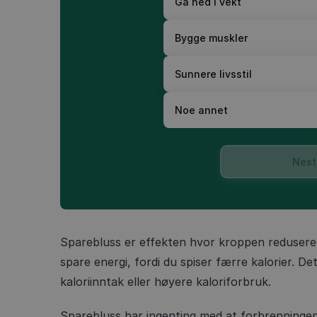
Gå ned i vekt
Bygge muskler
Sunnere livsstil
Noe annet
Nest
Sparebluss er effekten hvor kroppen redusere
spare energi, fordi du spiser færre kalorier. Det
kaloriinntak eller høyere kaloriforbruk.
Sparebluss har ingenting med at forbrenningen 