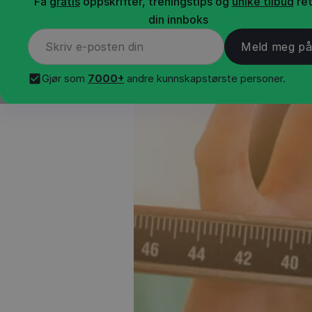
Få
gratis
oppskrifter, treningstips og
unike tilbud
ret
din innboks
Gjør som
7000+
andre kunnskapstørste personer.