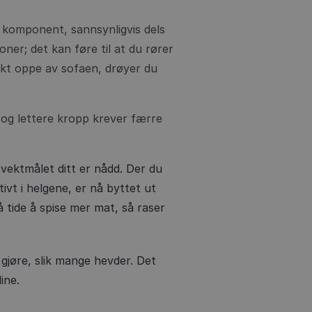
 komponent, sannsynligvis dels
oner; det kan føre til at du rører
askt oppe av sofaen, drøyer du
 og lettere kropp krever færre
vektmålet ditt er nådd. Der du
ktivt i helgene, er nå byttet ut
å tide å spise mer mat, så raser
gjøre, slik mange hevder. Det
ine.