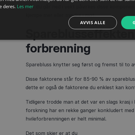
e deres.
Les mer
Når du går ned i vekt påvirkes disse kompone
kjempe mer eller mindre i mot.
AVVIS ALLE
Spareblusseffekten
forbrenning
Sparebluss knytter seg først og fremst til t
Disse faktorene står for 85-90 % av sparebluss
dette er også de faktorene du enklest kan kontr
Tidligere trodde man at det var en slags krasj 
forskning har en rekke ganger konkludert med 
hvileforbrenningen er helt minimal.
Det som skjer er at du