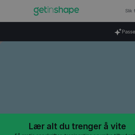
Slik
Passe
Blogg
→
Vektnedgang
Sparebl
kampen
Lær alt du trenger å vite