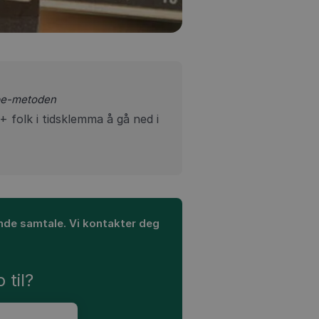
ape-metoden
 folk i tidsklemma å gå ned i
tende samtale. Vi kontakter deg
r
 til?