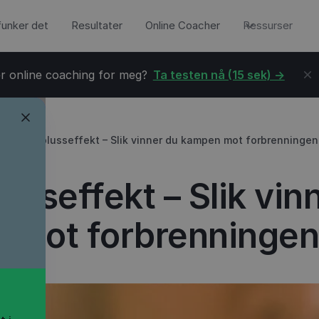
 funker det
Resultater
Online Coacher
Ressurser
r online coaching for meg?
Ta testen nå (15 sek) ->
→
Spareblusseffekt – Slik vinner du kampen mot forbrenningen
usseffekt – Slik vin
 mot forbrenningen