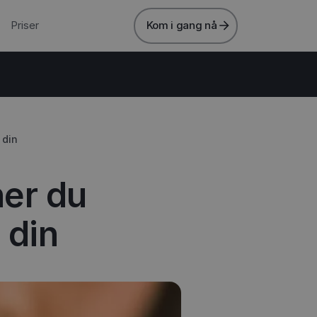
Priser
Kom i gang nå
 din
ner du
 din