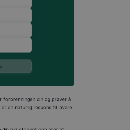
e
r forbrenningen din og prøver å
 er en naturlig respons til lavere
din har stoppet opp eller at