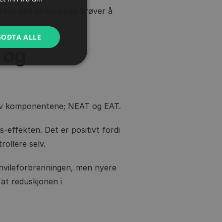
ntene ved at kroppen prøver å
GODTA ALLE
 og
o av komponentene; NEAT og EAT.
-effekten. Det er positivt fordi
ollere selv.
i hvileforbrenningen, men nyere
at reduskjonen i