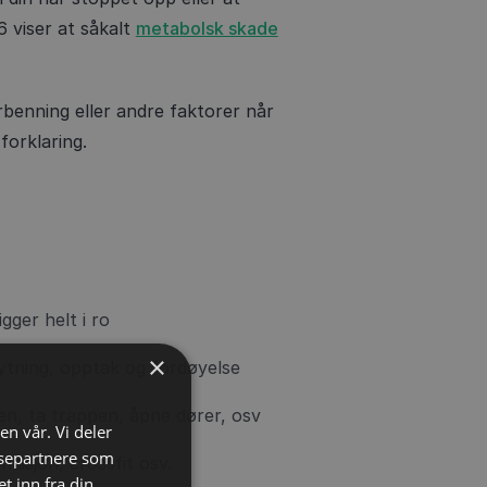
6 viser at såkalt
metabolsk skade
orbenning eller andre faktorer når
forklaring.
gger helt i ro
×
ytning, opptak og fordøyelse
n, ta trappen, åpne dører, osv
en vår. Vi deler
ysepartnere som
disjon, crossfit osv.
 inn fra din