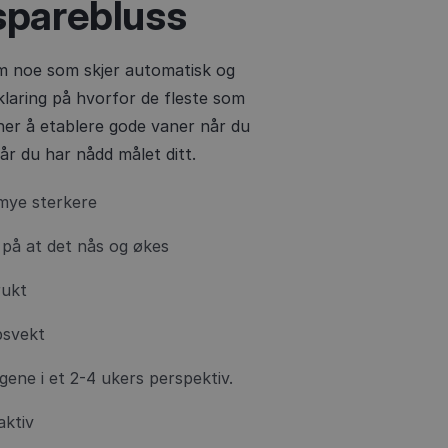
sparebluss
om noe som skjer automatisk og
rklaring på hvorfor de fleste som
r her å etablere gode vaner når du
år du har nådd målet ditt.
 mye sterkere
g på at det nås og økes
rukt
psvekt
gene i et 2-4 ukers perspektiv.
aktiv