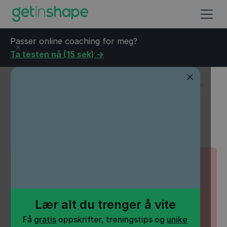
Passer online coaching for meg?
Ta testen nå (15 sek) ->
Blogg
→
Vektnedgang
→
5 faktorer som ødelegger for
vektnedgang
5 faktorer som ødelegger
for vektnedgang
Lær alt du trenger å vite
Få
gratis
oppskrifter, treningstips og
unike