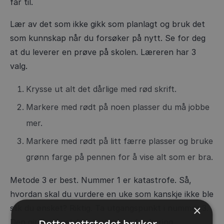
får til.
Lær av det som ikke gikk som planlagt og bruk det
som kunnskap når du forsøker på nytt. Se for deg
at du leverer en prøve på skolen. Læreren har 3
valg.
Krysse ut alt det dårlige med rød skrift.
Markere med rødt på noen plasser du må jobbe
mer.
Markere med rødt på litt færre plasser og bruke
grønn farge på pennen for å vise alt som er bra.
Metode 3 er best. Nummer 1 er katastrofe. Så,
hvordan skal du vurdere en uke som kanskje ikke ble
×
slik du ønsket? Riktig. Ta utgangspunkt i nummer 3.
Dette nettstedet bruker
Den gir deg best froutsetninger for læring.