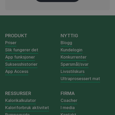
PRODUKT
NYTTIG
Priser
Blogg
Slik fungerer det
Kundelogin
App funksjoner
Konkurrenter
Suksesshistorier
Spørsmål/svar
App Access
Livsstilskurs
Ultraprosessert mat
RESSURSER
FIRMA
Kalorikalkulator
Coacher
Kaloriforbruk aktivitet
I media
Rumpeguide
Kontakt