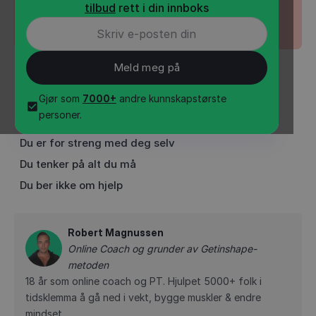
tilbud
rett i din innboks
INNHOLD
•
3
min
Gjør som
7000+
andre kunnskapstørste
Dietten er ikke tilpasset deg
personer.
Du er for lite opptatt av vaner
Du er for streng med deg selv
Du tenker på alt du må
Du ber ikke om hjelp
Robert Magnussen
Online Coach og grunder av Getinshape-
metoden
18 år som online coach og PT. Hjulpet 5000+ folk i
tidsklemma å gå ned i vekt, bygge muskler & endre
mindset.