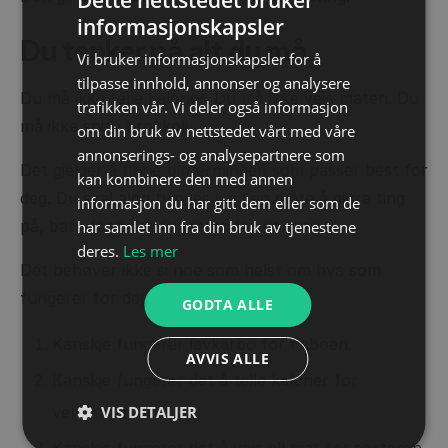
informasjonskapsler
Du tenker på alt du må
Vi bruker informasjonskapsler for å
tilpasse innhold, annonser og analysere
Du må ikke telle kalorier. Du må ikke veie maten. Du
trafikken vår. Vi deler også informasjon
må ikke spise brokkoli.
om din bruk av nettstedet vårt med våre
annonserings- og analysepartnere som
Det gjelder å finne tilnærmingen som passer best for
kan kombinere den med annen
deg. Du skal aldri tvinges inn i en måte å gjøre ting
informasjon du har gitt dem eller som de
på, bare fordi det fungerer for naboen.
har samlet inn fra din bruk av tjenestene
deres.
Les mer
Det behøver ikke si noe som helst om hva som
fungerer for deg.
GODTA ALLE
Kanskje fungerer lavkarbo for naboen.
AVVIS ALLE
Kanskje fungerer det å telle kalorier for
VIS DETALJER
venninnen din
Kanskje fungerer det å veie all mat for søsteren