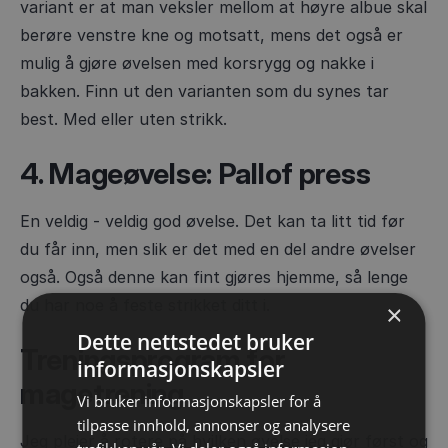
variant er at man veksler mellom at høyre albue skal
berøre venstre kne og motsatt, mens det også er
mulig å gjøre øvelsen med korsrygg og nakke i
bakken. Finn ut den varianten som du synes tar
best. Med eller uten strikk.
4. Mageøvelse: Pallof press
En veldig - veldig god øvelse. Det kan ta litt tid før
du får inn, men slik er det med en del andre øvelser
også. Også denne kan fint gjøres hjemme, så lenge
du har noe å feste strikket ditt i.
×
Dette nettstedet bruker
Treningsprogram for
informasjonskapsler
magetrening
Vi bruker informasjonskapsler for å
tilpasse innhold, annonser og analysere
Jeg pleier å rotere på hvilken øvelse jeg gjør først og