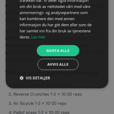
trafikken vår. Vi deler også informasjon
sist, og etter 6-8 uker så bytter jeg litt på øvelser,
om din bruk av nettstedet vårt med våre
annonserings- og analysepartnere som
sånn at jeg synes programmet er motiverende og
kan kombinere den med annen
utfordrende.
informasjon du har gitt dem eller som de
har samlet inn fra din bruk av tjenestene
Jeg synes også ulike varianter av planke (har du
deres.
Les mer
prøvd LLTP versjonen med albuene lengre fram?),
woodchoppers, crunches i kabel, landmines, m.m. er
GODTA ALLE
gode øvelser, så det er ikke sånn at jeg mener at du
må ta kun disse.
AVVIS ALLE
160 sekunder med magetrening
VIS DETALJER
Pikes på ball 1-2 x 10-20 reps
Reverse Crunches 1-2 x 10-20 reps
Air Bicycle 1-2 x 10-20 reps
Pallof press 1-2 x 10-20 reps