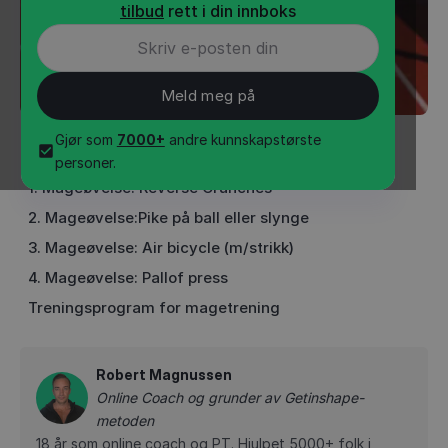
tilbud
rett i din innboks
Gjør som
7000+
andre kunnskapstørste
INNHOLD
•
2
min
personer.
1. Mageøvelse: Reverse Crunches
2. Mageøvelse:Pike på ball eller slynge
3. Mageøvelse: Air bicycle (m/strikk)
4. Mageøvelse: Pallof press
Treningsprogram for magetrening
Robert Magnussen
Online Coach og grunder av Getinshape-
metoden
18 år som online coach og PT. Hjulpet 5000+ folk i