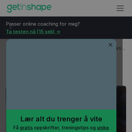
Passer online coaching for meg?
Ta testen nå (15 sek) ->
Blogg
→
Magetrening
→
Gratis: 160 sekunder med effektiv
magetrening
Gratis: 160 sekunder med
effektiv magetrening
Lær alt du trenger å vite
Få
gratis
oppskrifter, treningstips og
unike