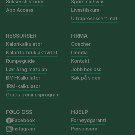
Suksesshistorier
Spørsmål/svar
App Access
Livsstilskurs
Ultraprosessert mat
RESSURSER
FIRMA
Kalorikalkulator
Coacher
Kaloriforbruk aktivitet
I media
Rumpeguide
Kontakt
Lær å lag matplan
Jobb hos oss
BMI-Kalkulator
Søk på siden
1RM-kalkulator
Gratis treningsprogram
FØLG OSS
HJELP
Facebook
Fornøydgaranti
Instagram
Personvern