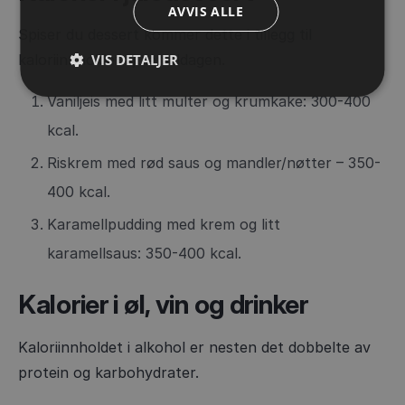
AVVIS ALLE
Spiser du dessert kommer dette i tillegg til
VIS DETALJER
kaloriinnholdet i julemiddagen.
Vaniljeis med litt multer og krumkake: 300-400
kcal.
Riskrem med rød saus og mandler/nøtter – 350-
400 kcal.
Karamellpudding med krem og litt
karamellsaus: 350-400 kcal.
Kalorier i øl, vin og drinker
Kaloriinnholdet i alkohol er nesten det dobbelte av
protein og karbohydrater.