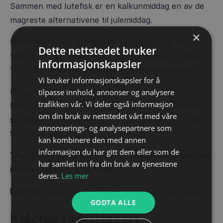
Sammen med lutefisk er en kalkunmiddag en av de
magreste alternativene til julemiddag.
×
Kalkunkjøttet er proteinrikt og magert, og det er
Dette nettstedet bruker
tilbehøret som bestemmer om du havner på 800,
informasjonskapsler
1400 eller 2000 kcal. Sistnevnte skal godt gjøres.
Vi bruker informasjonskapsler for å
Magert kjøtt sammen med en fløtesaus som ofte
tilpasse innhold, annonser og analysere
trafikken vår. Vi deler også informasjon
kan være ganske fettrik, potet og rotgrønnsaker
om din bruk av nettstedet vårt med våre
sammen med rosenkål gjør at du havner på rundt
annonserings- og analysepartnere som
900-1100 kcal.
kan kombinere den med annen
informasjon du har gitt dem eller som de
Ta utgangspunkt i at en julemiddag med pinnekjøtt
har samlet inn fra din bruk av tjenestene
inneholder 900-1100 kcal.
deres.
Les mer
Lesetips:
Redd for å gå opp i vekt i jula? Gjør dette.
GODTA ALLE
Kalorier i juledessert