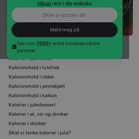
tilbud
rett i din innboks
Gjør som
7000+
andre kunnskapstørste
INNHOLD
•
3
min
personer.
Kalorier i julematen
Kaloriinnhold i lutefisk
Kaloriinnhold i ribbe
Kaloriinnhold i pinnekjøtt
Kaloriinnhold i kalkun
Kalorier i juledessert
Kalorier i øl, vin og drinker
Kalorier i drinker
SKal vi tenke kalorier i jula?