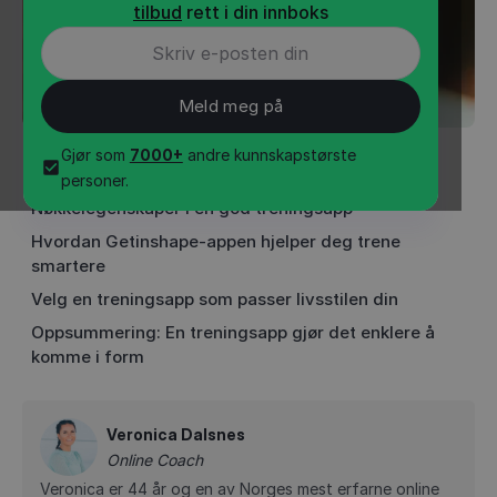
tilbud
rett i din innboks
Gjør som
7000+
andre kunnskapstørste
INNHOLD
•
5
min
personer.
Nøkkelegenskaper i en god treningsapp
Hvordan Getinshape-appen hjelper deg trene
smartere
Velg en treningsapp som passer livsstilen din
Oppsummering: En treningsapp gjør det enklere å
komme i form
Veronica Dalsnes
Online Coach
Veronica er 44 år og en av Norges mest erfarne online