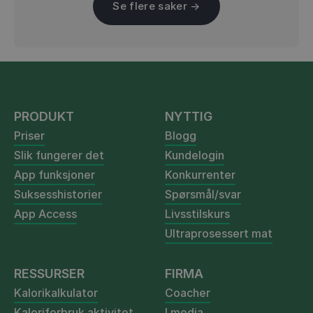
Se flere saker →
PRODUKT
NYTTIG
Priser
Blogg
Slik fungerer det
Kundelogin
App funksjoner
Konkurrenter
Suksesshistorier
Spørsmål/svar
App Access
Livsstilskurs
Ultraprosessert mat
RESSURSER
FIRMA
Kalorikalkulator
Coacher
Kaloriforbruk aktivitet
I media