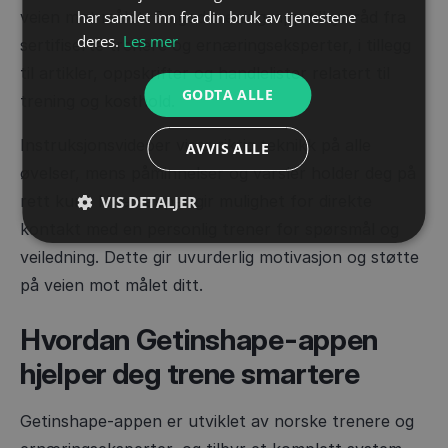
har samlet inn fra din bruk av tjenestene
veien mot målet. En god treningsapp tilbyr råd fra
deres.
Les mer
sertifiserte trenere og ernæringseksperter, i tillegg
til artikler, oppskrifter og handlelister relatert til
GODTA ALLE
trening og kosthold.
Instruksjonsvideoer viser riktig teknikk på alle
AVVIS ALLE
øvelser, mens påminnelser og varsler holder deg på
rett kurs. Noen apper gir mulighet for direkte
VIS DETALJER
kontakt med en personlig trener for spørsmål og
veiledning. Dette gir uvurderlig motivasjon og støtte
på veien mot målet ditt.
Hvordan Getinshape-appen
hjelper deg trene smartere
Getinshape-appen er utviklet av norske trenere og