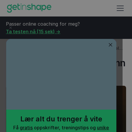
Passer online coaching for meg?
Ta testen nå (15 sek) ->
Blogg
→
Helse
→
Treningsapp som passer inn i en travel
hverdag
Treningsapp som passer inn
i en travel hverdag
Lær alt du trenger å vite
Få
gratis
oppskrifter, treningstips og
unike