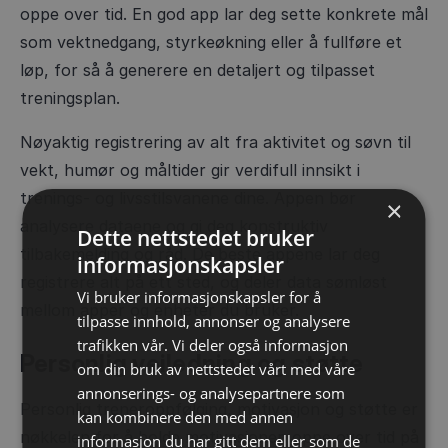
oppe over tid. En god app lar deg sette konkrete mål
som vektnedgang, styrkeøkning eller å fullføre et
løp, for så å generere en detaljert og tilpasset
treningsplan.
Nøyaktig registrering av alt fra aktivitet og søvn til
vekt, humør og måltider gir verdifull innsikt i
trenings- og livsstilsvanene dine. Appen bør
×
analysere dataene og gi deg konstruktiv
Dette nettstedet bruker
tilbakemelding og råd. De beste appene lar deg
informasjonskapsler
registrere alt på ett sted, og deler data sømløst
Vi bruker informasjonskapsler for å
mellom apper og enheter du bruker.
tilpasse innhold, annonser og analysere
trafikken vår. Vi deler også informasjon
Personlig veiledning og støtte
om din bruk av nettstedet vårt med våre
annonserings- og analysepartnere som
Personlig treneroppfølging, motivasjon og støtte er
kan kombinere den med annen
nøkkelen for å holde motivasjonen oppe over tid på
informasjon du har gitt dem eller som de