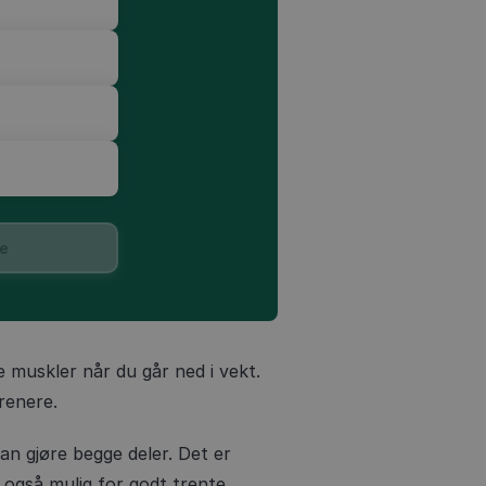
e
e muskler når du går ned i vekt.
renere.
an gjøre begge deler. Det er
 også mulig for godt trente