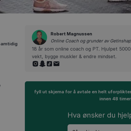
Robert Magnussen
Online Coach og grunder av Getinsh
samtidig
18 år som online coach og PT. Hjulpet 5000+
vekt, bygge muskler & endre mindset.
e
fyll ut skjema for å avtale en helt uforplik
innen 48 time
Hva ønsker du hjelp