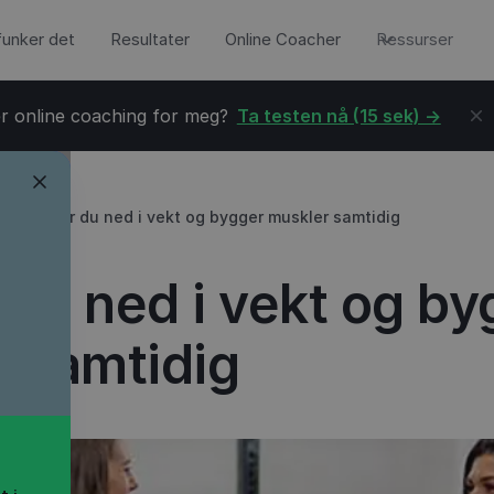
 funker det
Resultater
Online Coacher
Ressurser
r online coaching for meg?
Ta testen nå (15 sek) ->
→
Slik går du ned i vekt og bygger muskler samtidig
r du ned i vekt og b
 samtidig