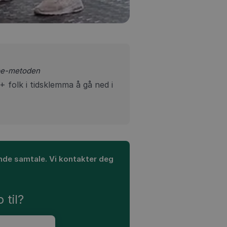
ape-metoden
 folk i tidsklemma å gå ned i
tende samtale. Vi kontakter deg
r
 til?