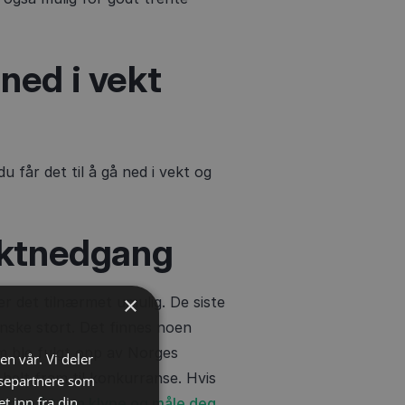
ned i vekt
 får det til å gå ned i vekt og
ektnedgang
×
er det tilnærmet umulig. De siste
nske stort. Det finnes noen
m ble fulgt opp av Norges
en vår. Vi deler
helt fram til konkurranse. Hvis
ysepartnere som
 inn fra din
 prøve å ta en klype og måle deg