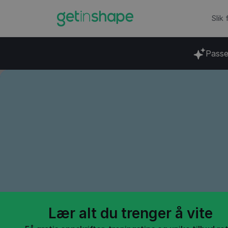
Slik
Passe
Blogg
→
Vektnedgang
Slik gå
muskler
Lær alt du trenger å vite