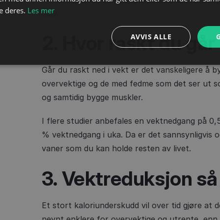
e deres.
Les mer
selv
.
2. Hvor raskt du går
AVVIS ALLE
Går du raskt ned i vekt er det vanskeligere å 
overvektige og de med fedme som det ser ut so
og samtidig bygge muskler.
I flere studier anbefales en vektnedgang på 0,5
% vektnedgang i uka. Da er det sannsynligvis o
vaner som du kan holde resten av livet.
3. Vektreduksjon så
Et stort kaloriunderskudd vil over tid gjøre at 
nevnt enklere for overvektige og utrente, enn 