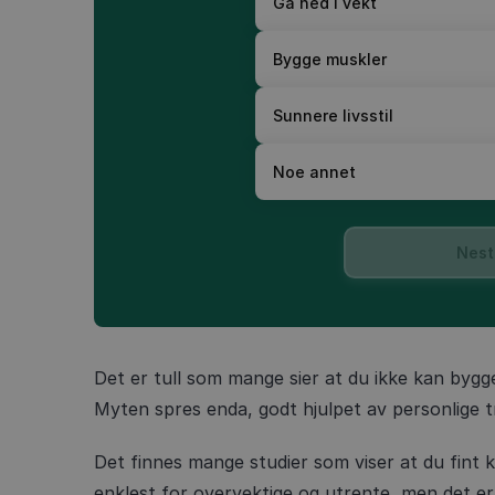
Gå ned i vekt
Bygge muskler
Sunnere livsstil
Noe annet
Nest
Det er tull som mange sier at du ikke kan bygg
Myten spres enda, godt hjulpet av personlige t
Det finnes mange studier som viser at du fint k
enklest for overvektige og utrente, men det er