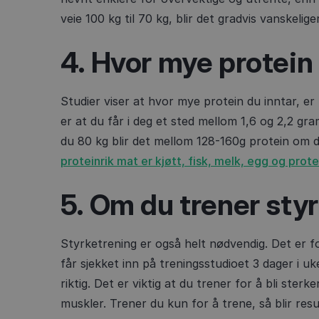
veie 100 kg til 70 kg, blir det gradvis vanskelig
4. Hvor mye protein
Studier viser at hvor mye protein du inntar, er
er at du får i deg et sted mellom 1,6 og 2,2 gr
du 80 kg blir det mellom 128-160g protein om
proteinrik mat er kjøtt, fisk, melk, egg og prot
5. Om du trener styr
Styrketrening er også helt nødvendig. Det er fo
får sjekket inn på treningsstudioet 3 dager i uk
riktig. Det er viktig at du trener for å bli ster
muskler. Trener du kun for å trene, så blir resu