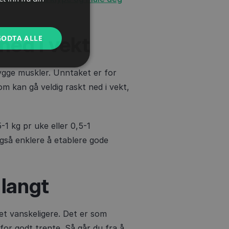
 ned i vekt
GODTA ALLE
bygge muskler. Unntaket er for
m kan gå veldig raskt ned i vekt,
-1 kg pr uke eller 0,5-1
gså enklere å etablere gode
 langt
det vanskeligere. Det er som
for godt trente. Så går du fra å