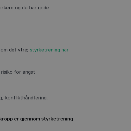
terkere og du har gode
 om det ytre;
styrketrening har
 risiko for angst
, konflikthåndtering,
t kropp er gjennom styrketrening