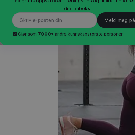
Få
gratis
oppskrifter, treningstips og
unike tilbud
ret
din innboks
Gjør som
7000+
andre kunnskapstørste personer.