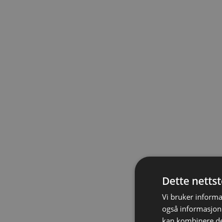
Dette netts
Vi bruker informa
også informasjon
kan kombinere de