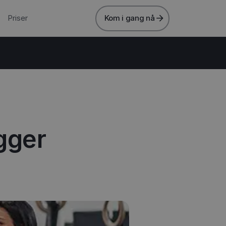
Priser
Kom i gang nå
ygger