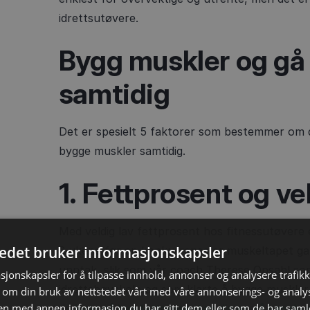
idrettsutøvere.
Bygg muskler og gå 
samtidig
Det er spesielt 5 faktorer som bestemmer om du
bygge muskler samtidig.
1. Fettprosent og v
Med veldig lav fettprosent hos fitnessutøvere 
tedet bruker informasjonskapsler
3 ukene før en konkurranse er muskeltapet ga
unntak, slik som vår coach Therese Opsahl so
sjonskapsler for å tilpasse innhold, annonser og analysere trafikk
idrettshøyskole og som klarte å bygge muskler 
 om din bruk av nettstedet vårt med våre annonserings- og anal
n med annen informasjon du har gitt dem eller som de har samlet
du
lurer på hva fettprosenten din er, så kan du