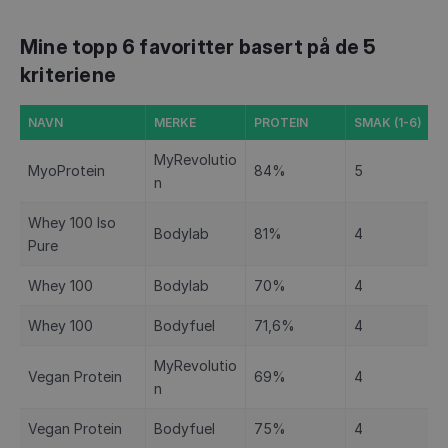
Mine topp 6 favoritter basert på de 5
kriteriene
NAVN
MERKE
PROTEIN
SMAK (1-6)
MyRevolutio
MyoProtein
84%
5
n
Whey 100 Iso
Bodylab
81%
4
Pure
Whey 100
Bodylab
70%
4
Whey 100
Bodyfuel
71,6%
4
MyRevolutio
Vegan Protein
69%
4
n
Vegan Protein
Bodyfuel
75%
4