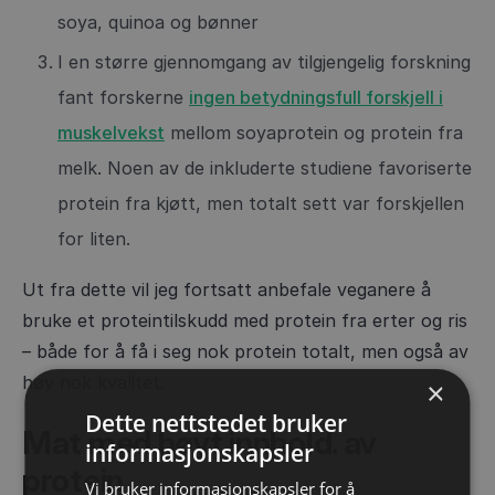
soya, quinoa og bønner
I en større gjennomgang av tilgjengelig forskning
fant forskerne
ingen betydningsfull forskjell i
muskelvekst
mellom soyaprotein og protein fra
melk. Noen av de inkluderte studiene favoriserte
protein fra kjøtt, men totalt sett var forskjellen
for liten.
Ut fra dette vil jeg fortsatt anbefale veganere å
bruke et proteintilskudd med protein fra erter og ris
– både for å få i seg nok protein totalt, men også av
høy nok kvalitet.
×
Dette nettstedet bruker
Mat med høyt innhold. av
informasjonskapsler
protein
Vi bruker informasjonskapsler for å