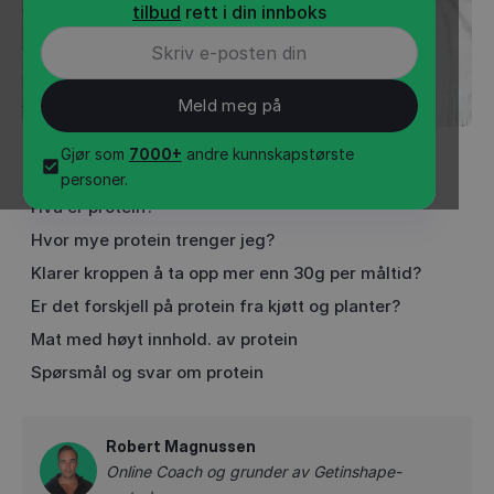
tilbud
rett i din innboks
Gjør som
7000+
andre kunnskapstørste
INNHOLD
•
4
min
personer.
Hva er protein?
Hvor mye protein trenger jeg?
Klarer kroppen å ta opp mer enn 30g per måltid?
Er det forskjell på protein fra kjøtt og planter?
Mat med høyt innhold. av protein
Spørsmål og svar om protein
Robert Magnussen
Online Coach og grunder av Getinshape-