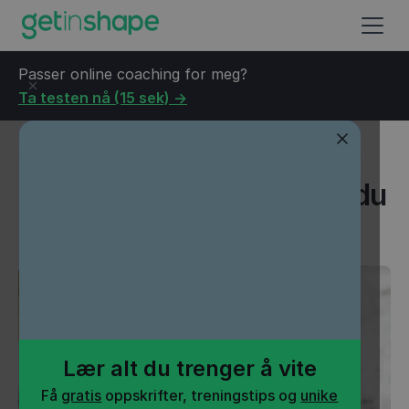
Passer online coaching for meg?
Ta testen nå (15 sek) ->
Blogg
→
Helse
→
Hvor mye protein trenger du per dag?
Hvor mye protein trenger du
per dag?
Lær alt du trenger å vite
Få
gratis
oppskrifter, treningstips og
unike