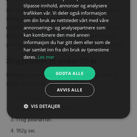
tilpasse innhold, annonser og analysere
Det finnes mange proteinrike matvarer og det er
trafikken vår. Vi deler også informasjon
heldigvis ikke slik at vi må spise den dyreste
om din bruk av nettstedet vårt med våre
indréfileten får å få i oss protein av høy kvalitet.
annonserings- og analysepartnere som
kan kombinere den med annen
Blant de
billigste proteinkildene
finner du egg,
informasjon du har gitt dem eller som de
proteinpulver, sei, proteinmelk, hvitost og tunfisk.
har samlet inn fra din bruk av tjenestene
deres.
Les mer
30g protein til under 20 kr
GODTA ALLE
Mengden som oppgis gir deg 30 gram protein til
under 20 kr (Oda, desember 2023).
AVVIS ALLE
4,2 stk egg.
VIS DETALJER
42g Bodylab erteprotein.
115g peanøtter.
182g sei.