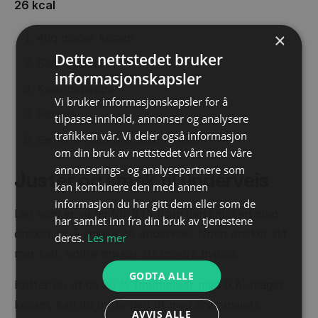
26 kcal
×
40g mager kesam
Dette nettstedet bruker
Salt, pepper
informasjonskapsler
Kajennepepper
Vi bruker informasjonskapsler for å
Persille
tilpasse innhold, annonser og analysere
trafikken vår. Vi deler også informasjon
Søtning (natreen, sukrin, etc)
om din bruk av nettstedet vårt med våre
annonserings- og analysepartnere som
Juster og smak til underveis
kan kombinere den med annen
informasjon du har gitt dem eller som de
Det som er viktig for å få fram den smaken man
har samlet inn fra din bruk av tjenestene
ønsker, er å smake på underveis. Noen ønsker litt
deres.
Les mer
mer salt, andre ønsker litt mindre hvitløk.
GODTA ALLE
Kutter du ut ca 20 % (multipliser med 0,8) mager
kesam, kan du bytte den ut med drømmelett.
AVVIS ALLE