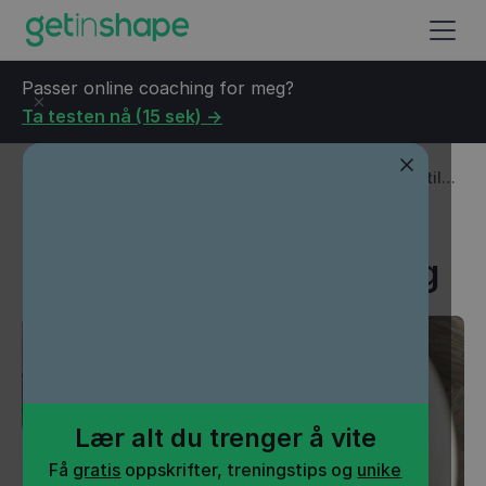
Passer online coaching for meg?
Ta testen nå (15 sek) ->
Blogg
→
Oppskrifter
→
5 sunne dressinger som passer til
enhver anledning
5 sunne dressinger som
passer til enhver anledning
Lær alt du trenger å vite
Få
gratis
oppskrifter, treningstips og
unike