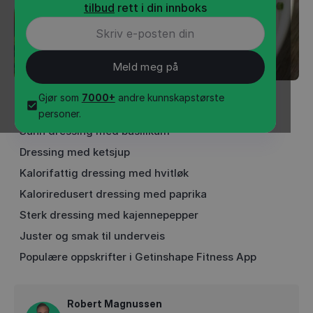
tilbud
rett i din innboks
Gjør som
7000+
andre kunnskapstørste
INNHOLD
•
1
min
personer.
Sunn dressing med basilikum
Dressing med ketsjup
Kalorifattig dressing med hvitløk
Kaloriredusert dressing med paprika
Sterk dressing med kajennepepper
Juster og smak til underveis
Populære oppskrifter i Getinshape Fitness App
Robert Magnussen