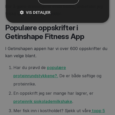
For å gjøre dressingene enda bedre, anbefaler jeg
VIS DETALJER
friske urter framfor krydder.
Populære oppskrifter i
Getinshape Fitness App
I Getinshapen appen har vi over 600 oppskrifter du
kan velge blant.
Har du prøvd de
populære
proteinrundstykkene?.
De er både saftige og
proteinrike.
En oppskrift jeg ser mange har lagrer, er
proteinrik sjokolademilkshake
.
Mer fisk inn i kostholdet? Sjekk ut våre
topp 5