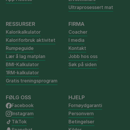
Ultraprosessert mat
RESSURSER
FIRMA
Kalorikalkulator
Coacher
Kaloriforbruk aktivitet
I media
Rumpeguide
Kontakt
Lær å lag matplan
Jobb hos oss
BMI-Kalkulator
Søk på siden
1RM-kalkulator
Gratis treningsprogram
FØLG OSS
HJELP
Facebook
Fornøydgaranti
Instagram
Personvern
TikTok
Betingelser
Snapchat
Kilder