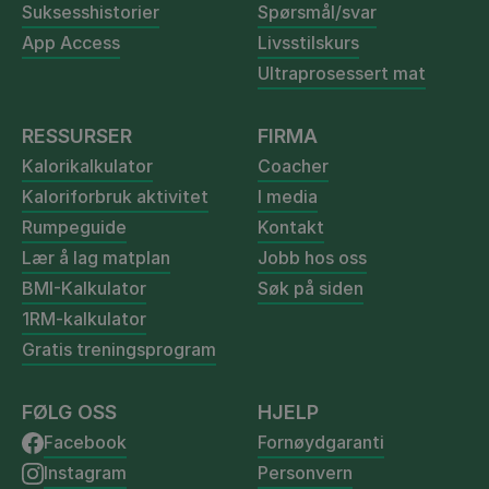
Suksesshistorier
Spørsmål/svar
App Access
Livsstilskurs
Ultraprosessert mat
RESSURSER
FIRMA
Kalorikalkulator
Coacher
Kaloriforbruk aktivitet
I media
Rumpeguide
Kontakt
Lær å lag matplan
Jobb hos oss
BMI-Kalkulator
Søk på siden
1RM-kalkulator
Gratis treningsprogram
FØLG OSS
HJELP
Facebook
Fornøydgaranti
Instagram
Personvern