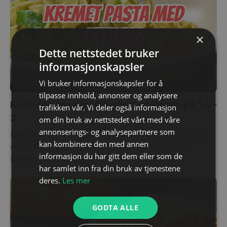
×
Dette nettstedet bruker
informasjonskapsler
Vi bruker informasjonskapsler for å
tilpasse innhold, annonser og analysere
Kremet pasta med kylling og pesto på 1-2-
trafikken vår. Vi deler også informasjon
3
om din bruk av nettstedet vårt med våre
annonserings- og analysepartnere som
Kremet pasta med kylling og pesto – sunn fastfood full av
kan kombinere den med annen
smak! Enkel oppskrift med 450 kcal og 45 g protein.
informasjon du har gitt dem eller som de
Perfekt for travle dager hvor tiden er knapp.
har samlet inn fra din bruk av tjenestene
deres.
Les mer
GODTA ALLE