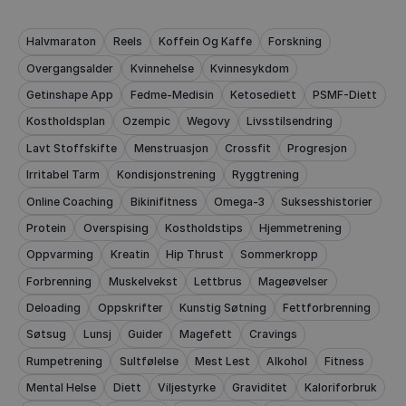
Halvmaraton
Reels
Koffein Og Kaffe
Forskning
Overgangsalder
Kvinnehelse
Kvinnesykdom
Getinshape App
Fedme-Medisin
Ketosediett
PSMF-Diett
Kostholdsplan
Ozempic
Wegovy
Livsstilsendring
Lavt Stoffskifte
Menstruasjon
Crossfit
Progresjon
Irritabel Tarm
Kondisjonstrening
Ryggtrening
Online Coaching
Bikinifitness
Omega-3
Suksesshistorier
Protein
Overspising
Kostholdstips
Hjemmetrening
Oppvarming
Kreatin
Hip Thrust
Sommerkropp
Forbrenning
Muskelvekst
Lettbrus
Mageøvelser
Deloading
Oppskrifter
Kunstig Søtning
Fettforbrenning
Søtsug
Lunsj
Guider
Magefett
Cravings
Rumpetrening
Sultfølelse
Mest Lest
Alkohol
Fitness
Mental Helse
Diett
Viljestyrke
Graviditet
Kaloriforbruk