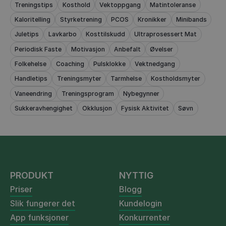
Treningstips
Kosthold
Vektoppgang
Matintoleranse
Kaloritelling
Styrketrening
PCOS
Kronikker
Minibands
Juletips
Lavkarbo
Kosttilskudd
Ultraprosessert Mat
Periodisk Faste
Motivasjon
Anbefalt
Øvelser
Folkehelse
Coaching
Pulsklokke
Vektnedgang
Handletips
Treningsmyter
Tarmhelse
Kostholdsmyter
Vaneendring
Treningsprogram
Nybegynner
Sukkeravhengighet
Okklusjon
Fysisk Aktivitet
Søvn
PRODUKT
NYTTIG
Priser
Blogg
Slik fungerer det
Kundelogin
App funksjoner
Konkurrenter