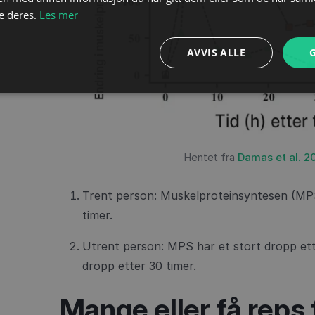
e deres.
Les mer
AVVIS ALLE
Hentet fra
Damas et al. 2
Trent person: Muskelproteinsyntesen (MPS
timer.
Utrent person: MPS har et stort dropp ett
dropp etter 30 timer.
Mange eller få reps 