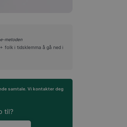
ape-metoden
 folk i tidsklemma å gå ned i
tende samtale. Vi kontakter deg
r
 til?