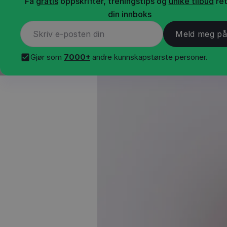
Få
gratis
oppskrifter, treningstips og
unike tilbud
ret
din innboks
Gjør som
7000+
andre kunnskapstørste personer.