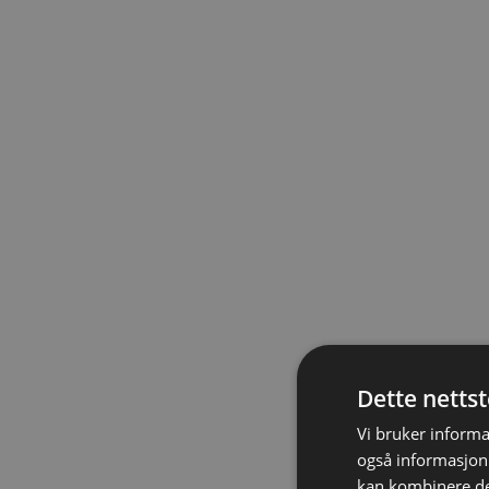
Dette netts
Vi bruker informa
også informasjon
kan kombinere de