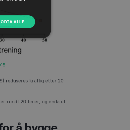
GODTA ALLE
015
) reduseres kraftig etter 20
er rundt 20 timer, og enda et
for å bygge