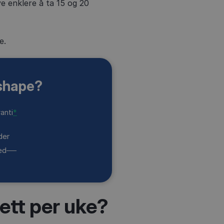
ye enklere å ta 15 og 20
e.
shape?
anti
*
der
ed
ett per uke?