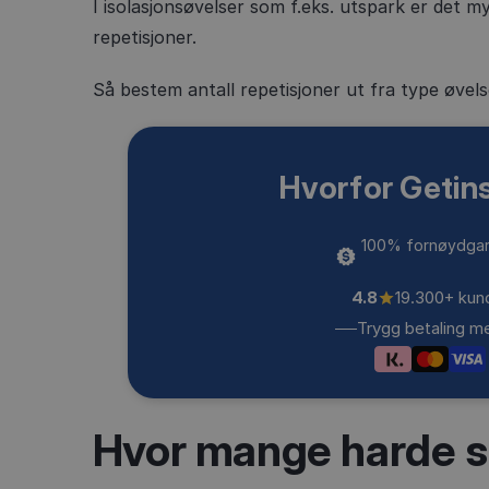
I isolasjonsøvelser som f.eks. utspark er det m
repetisjoner.
Så bestem antall repetisjoner ut fra type øvels
Hvorfor Getin
100% fornøydgar
4.8
19.300+ kun
Trygg betaling m
Hvor mange harde s