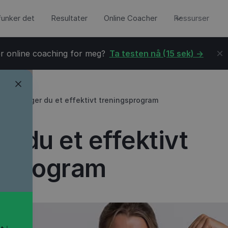
 funker det
Resultater
Online Coacher
Ressurser
r online coaching for meg?
Ta testen nå (15 sek) ->
→
Slik lager du et effektivt treningsprogram
er du et effektivt
gsprogram