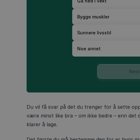
Gå ned i vekt
Bygge muskler
Sunnere livsstil
Noe annet
Nest
Du vil få svar på det du trenger for å sette o
være minst like bra – om ikke bedre – enn det d
klarer å lage.
Det første du må bestemme deg for er hvor man