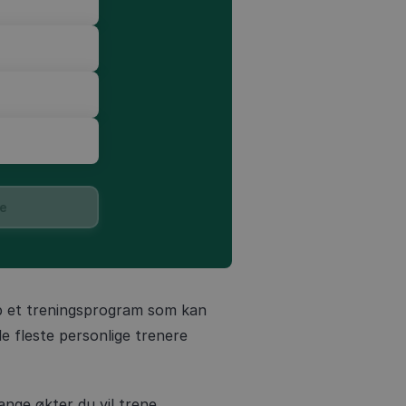
e
pp et treningsprogram som kan
e fleste personlige trenere
ge økter du vil trene.