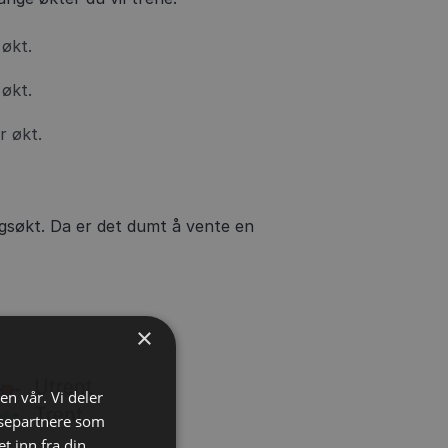
 økt.
 økt.
r økt.
ngsøkt. Da er det dumt å vente en
×
en vår. Vi deler
ysepartnere som
 inn fra din