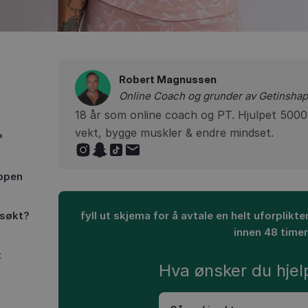
Robert Magnussen
Online Coach og grunder av Getinsh
18 år som online coach og PT. Hjulpet 5000+
vekt, bygge muskler & endre mindset.
?
oppen
fyll ut skjema for å avtale en helt uforplik
gsøkt?
innen 48 time
t
Hva ønsker du hjelp