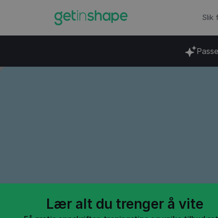
Slik
Passe
Blogg
→
Styrketrening
Slik lag
trenin
Lær alt du trenger å vite