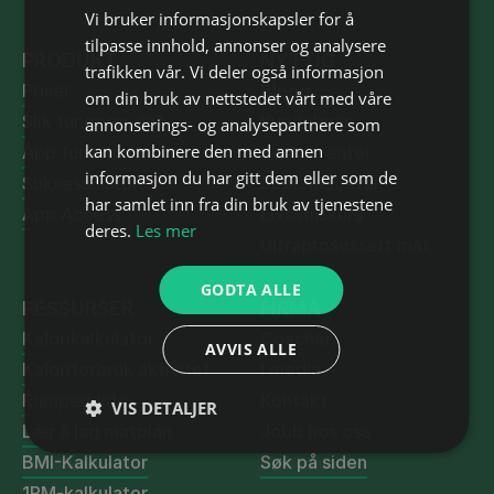
Vi bruker informasjonskapsler for å
tilpasse innhold, annonser og analysere
PRODUKT
NYTTIG
trafikken vår. Vi deler også informasjon
Priser
Blogg
om din bruk av nettstedet vårt med våre
Slik fungerer det
Kundelogin
annonserings- og analysepartnere som
kan kombinere den med annen
App funksjoner
Konkurrenter
informasjon du har gitt dem eller som de
Suksesshistorier
Spørsmål/svar
har samlet inn fra din bruk av tjenestene
App Access
Livsstilskurs
deres.
Les mer
Ultraprosessert mat
GODTA ALLE
RESSURSER
FIRMA
Kalorikalkulator
Coacher
AVVIS ALLE
Kaloriforbruk aktivitet
I media
Rumpeguide
Kontakt
VIS DETALJER
Lær å lag matplan
Jobb hos oss
BMI-Kalkulator
Søk på siden
1RM-kalkulator