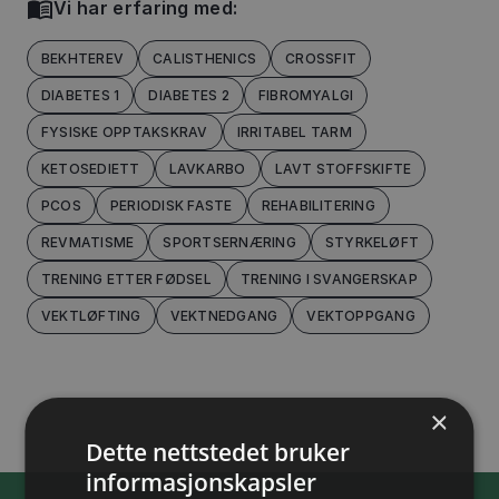
Vi har erfaring med:
BEKHTEREV
CALISTHENICS
CROSSFIT
DIABETES 1
DIABETES 2
FIBROMYALGI
FYSISKE OPPTAKSKRAV
IRRITABEL TARM
KETOSEDIETT
LAVKARBO
LAVT STOFFSKIFTE
PCOS
PERIODISK FASTE
REHABILITERING
REVMATISME
SPORTSERNÆRING
STYRKELØFT
TRENING ETTER FØDSEL
TRENING I SVANGERSKAP
VEKTLØFTING
VEKTNEDGANG
VEKTOPPGANG
×
Dette nettstedet bruker
informasjonskapsler