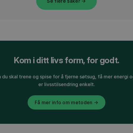
Se flere saker →
Kom i ditt livs form, for godt.
 du skal trene og spise for å fjerne søtsug, få mer energi o
er livsstilsendring enkelt.
Få mer info om metoden →