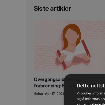
Siste artikler
Overgangsalderen og
Dette netts
forbrenning: Er løpet kjørt?
Vi bruker informa
Helse
•
Apr 17, 2026
også informasjon
kan kombinere de