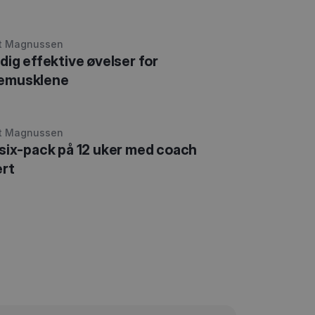
t Magnussen
ldig effektive øvelser for
emusklene
t Magnussen
 six-pack på 12 uker med coach
rt