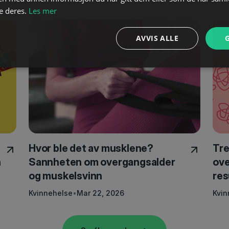
e deres.
Les mer
AVVIS ALLE
Hvor ble det av musklene?
Tre
n
Sannheten om overgangsalder
ove
og muskelsvinn
res
Kvinnehelse
•
Mar 22, 2026
Kvin