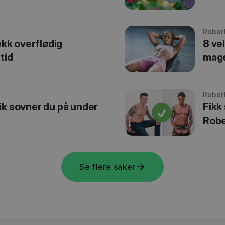
Rober
ekk overflødig
8 ve
tid
mag
Rober
ik sovner du på under
Fikk
Robe
Se flere saker