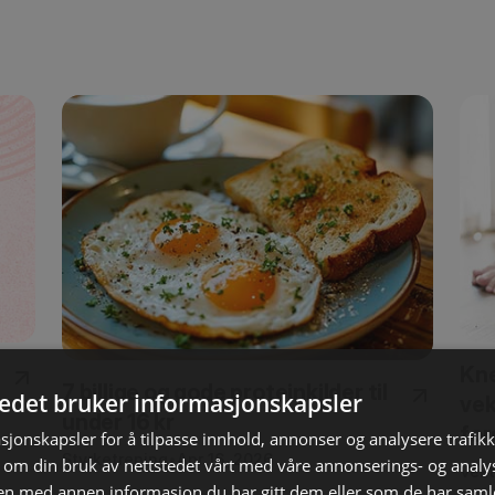
Kne
7 billige og gode proteinkilder til
tedet bruker informasjonskapsler
vek
under 16 kr
for
sjonskapsler for å tilpasse innhold, annonser og analysere trafikk
Styrketrening
•
Apr 16, 2026
 om din bruk av nettstedet vårt med våre annonserings- og anal
Vek
n med annen informasjon du har gitt dem eller som de har samlet