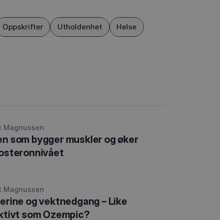
Oppskrifter
Utholdenhet
Helse
t Magnussen
n som bygger muskler og øker
osteronnivået
t Magnussen
erine og vektnedgang – Like
ktivt som Ozempic?