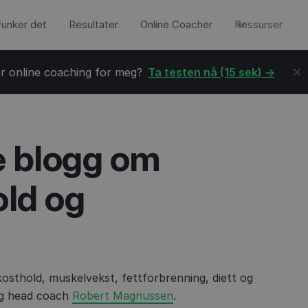
 funker det
Resultater
Online Coacher
Ressurser
r online coaching for meg?
Ta testen nå (15 sek) ->
e blogg om
old og
kosthold, muskelvekst, fettforbrenning, diett og
og head coach
Robert Magnussen
.