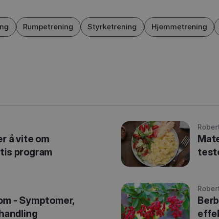
ing
Rumpetrening
Styrketrening
Hjemmetrening
Rober
er å vite om
Mate
tis program
test
Rober
rom - Symptomer,
Berb
ehandling
effe